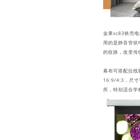
金果sc83铁
用的是静音管状
的纹路，改变传
幕布可搭配拉线
16:9/4:3
所，特别适合学