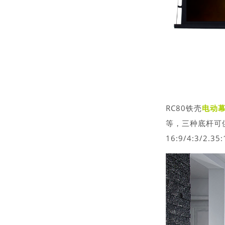
RC80铁壳
电动
等，三种底杆可
16:9/4:3/