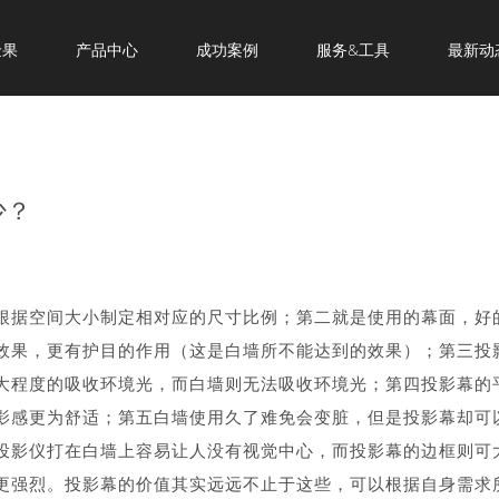
金果
产品中心
成功案例
服务&工具
最新动
少？
根据空间大小制定相对应的尺寸比例；第二就是使用的幕面，好
效果，更有护目的作用（这是白墙所不能达到的效果）；第三投
大程度的吸收环境光，而白墙则无法吸收环境光；第四投影幕的
影感更为舒适；第五白墙使用久了难免会变脏，但是投影幕却可
投影仪打在白墙上容易让人没有视觉中心，而投影幕的边框则可
更强烈。投影幕的价值其实远远不止于这些，可以根据自身需求