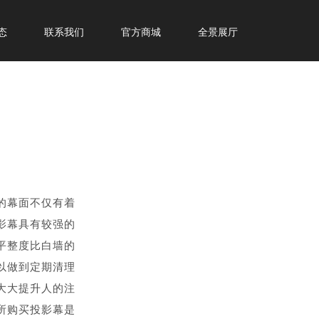
态
联系我们
官方商城
全景展厅
的幕面不仅有着
影幕具有较强的
平整度比白墙的
以做到定期清理
大大提升人的注
所购买投影幕是