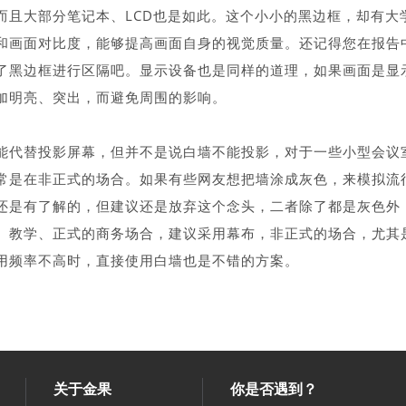
而且大部分笔记本、LCD也是如此。这个小小的黑边框，却有大
和画面对比度，能够提高画面自身的视觉质量。还记得您在报告
了黑边框进行区隔吧。显示设备也是同样的道理，如果画面是显
加明亮、突出，而避免周围的影响。
能代替投影屏幕，但并不是说白墙不能投影，对于一些小型会议
常是在非正式的场合。如果有些网友想把墙涂成灰色，来模拟流
还是有了解的，但建议还是放弃这个念头，二者除了都是灰色外
、教学、正式的商务场合，建议采用幕布，非正式的场合，尤其
用频率不高时，直接使用白墙也是不错的方案。
关于金果
你是否遇到？