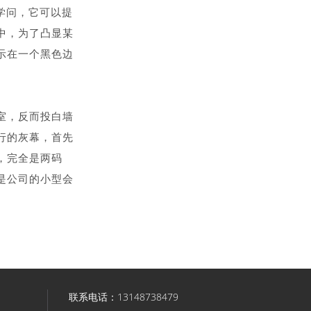
学问，它可以提
中，为了凸显某
示在一个黑色边
室，反而投白墙
行的灰幕，首先
，完全是两码
是公司的小型会
联系电话：13148738479