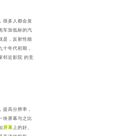
，很多人都会发
跑车加低标的汽
就是，反射性能
九十年代初期，
家邻近影院 的竞
，提高分辨率，
一块屏幕与之比
如
屏幕
上的好。