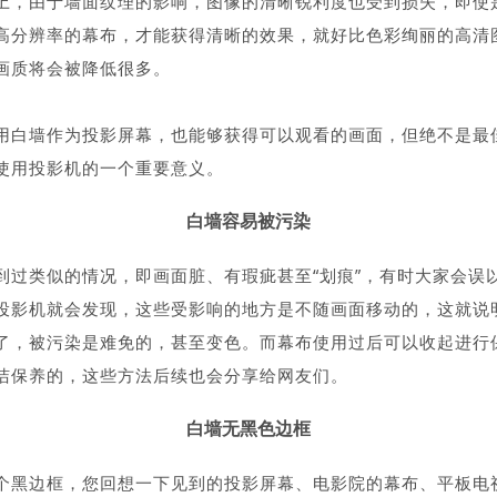
上，由于墙面纹理的影响，图像的清晰锐利度也受到损失，即使
高分辨率的幕布，才能获得清晰的效果，就好比色彩绚丽的高清
画质将会被降低很多。
用白墙作为投影屏幕，也能够获得可以观看的画面，但绝不是最
使用投影机的一个重要意义。
白墙容易被污染
到过类似的情况，即画面脏、有瑕疵甚至“划痕”，有时大家会误
投影机就会发现，这些受影响的地方是不随画面移动的，这就说
了，被污染是难免的，甚至变色。而幕布使用过后可以收起进行
洁保养的，这些方法后续也会分享给网友们。
白墙无黑色边框
个黑边框，您回想一下见到的投影屏幕、电影院的幕布、平板电