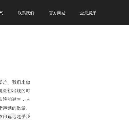
态
联系我们
官方商城
全景展厅
影片。我们来做
机最初出现的时
影院的诞生，人
于声频的质量。
作用远远超乎我